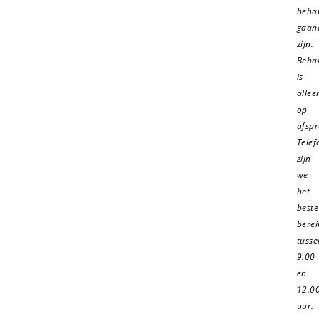
beha
gaan
zijn.
Beha
is
allee
op
afspr
Telef
zijn
we
het
beste
bere
tusse
9.00
en
12.0
uur.