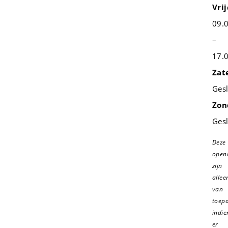
Vrij
09.
–
17.
Zat
Ges
Zon
Ges
Deze
openi
zijn
allee
van
toepa
indie
er