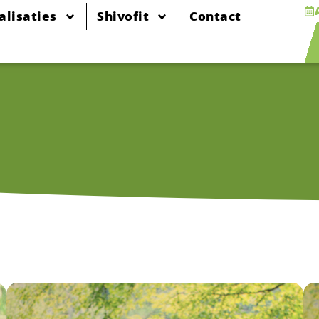
alisaties
Shivofit
Contact