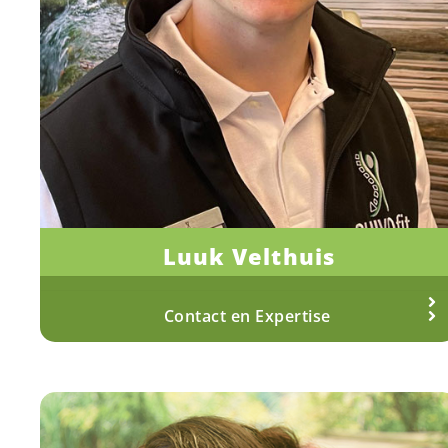
Luuk Velthuis
Fysiotherapeut
Meer over Luuk
Contact en Expertise